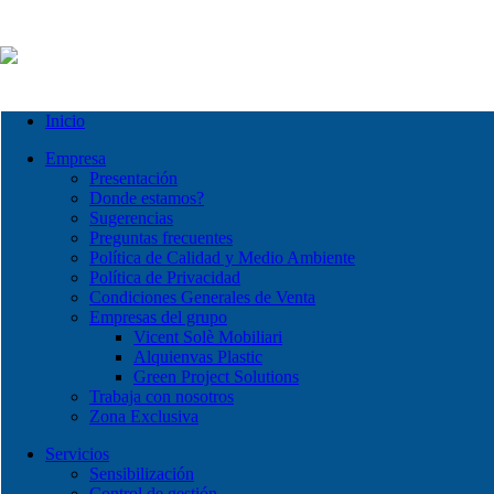
Inicio
Empresa
Presentación
Donde estamos?
Sugerencias
Preguntas frecuentes
Política de Calidad y Medio Ambiente
Política de Privacidad
Condiciones Generales de Venta
Empresas del grupo
Vicent Solè Mobiliari
Alquienvas Plastic
Green Project Solutions
Trabaja con nosotros
Zona Exclusiva
Servicios
Sensibilización
Control de gestión