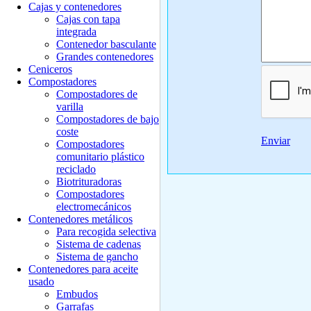
Cajas y contenedores
Cajas con tapa
integrada
Contenedor basculante
Grandes contenedores
Ceniceros
Compostadores
Compostadores de
varilla
Compostadores de bajo
coste
Enviar
Compostadores
comunitario plástico
reciclado
Biotrituradoras
Compostadores
electromecánicos
Contenedores metálicos
Para recogida selectiva
Sistema de cadenas
Sistema de gancho
Contenedores para aceite
usado
Embudos
Garrafas