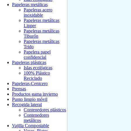
Papeleras metálicas
Papeleras acero
inoxidable
Papeleras metálicas
Lipper
Papeleras metálicas
Tiburón
Papeleras metálicas
Trido
Papelera papel
confidencial
Papeleras plásticas
Islas ecológicas
100% Plástico
Reciclado
Papeleras-Cenicero
Prensas
Productos gama invierno
Punto limpio móvil
Recogida lateral
Contenedores plásticos
Contenedores
metálicos
Vajilla Compostable
Vasos, Platos,