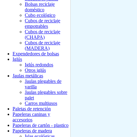
Bolsas reciclaje
doméstico
Cubo ecológico
Cubos de reciclaje
empotrables
Cubos de reciclaje
(CHAPA)
Cubos de reciclaje
(MADERA)
Expendedores de bolsas
Iglús
Iglús redondos
Otros iglús
Jaulas metálicas
Jaulas plegables de
varilla
Jaulas plegables sobre
palet
Carros multiusos
Paletas de retención
Papeleras caninas y
accesorios
Papeleras de cartón - plastico
Papeleras de madera
Islas ecológicas