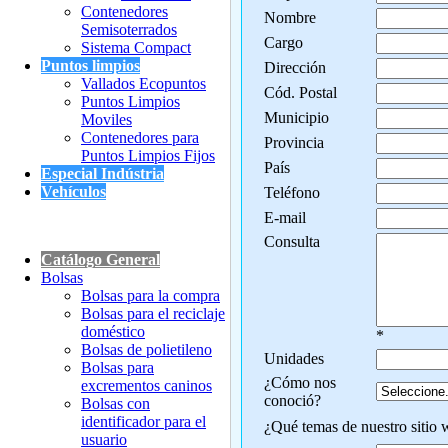
Contenedores
Nombre
Semisoterrados
Cargo
Sistema Compact
Puntos limpios
Dirección
Vallados Ecopuntos
Cód. Postal
Puntos Limpios
Municipio
Moviles
Contenedores para
Provincia
Puntos Limpios Fijos
País
Especial Indústria
Vehículos
Teléfono
E-mail
Consulta
Catálogo General
Bolsas
Bolsas para la compra
Bolsas para el reciclaje
doméstico
*
Bolsas de polietileno
Unidades
Bolsas para
¿Cómo nos
excrementos caninos
conoció?
Bolsas con
identificador para el
¿Qué temas de nuestro sitio 
usuario