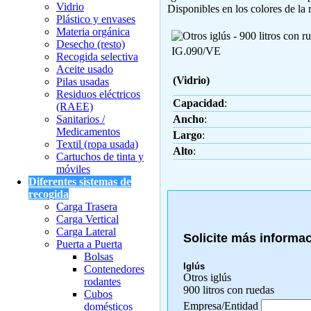
Vidrio
Disponibles en los colores de la 
Plástico y envases
Materia orgánica
Desecho (resto)
IG.090/VE
Recogida selectiva
Aceite usado
(Vidrio)
Pilas usadas
Residuos eléctricos
Capacidad
:
(RAEE)
Sanitarios /
Ancho
:
Medicamentos
Largo
:
Textil (ropa usada)
Alto
:
Cartuchos de tinta y
móviles
Diferentes sistemas de
recogida
Carga Trasera
Carga Vertical
Carga Lateral
Solicite más informa
Puerta a Puerta
Bolsas
Iglús
Contenedores
Otros iglús
rodantes
900 litros con ruedas
Cubos
Empresa/Entidad
domésticos