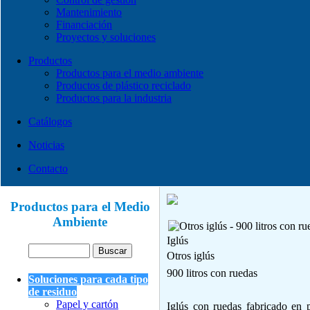
Mantenimiento
Financiación
Proyectos y soluciones
Productos
Productos para el medio ambiente
Productos de plástico reciclado
Productos para la industria
Catálogos
Noticias
Contacto
Productos para el Medio
Ambiente
Iglús
Otros iglús
900 litros con ruedas
Soluciones para cada tipo
de residuo
Papel y cartón
Iglús con ruedas fabricado en po