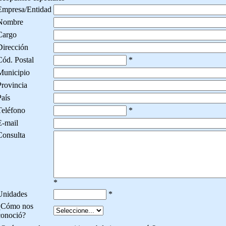
Empresa/Entidad
Nombre
Cargo
Dirección
Cód. Postal
*
Municipio
Provincia
aís
Teléfono
*
E-mail
Consulta
*
Unidades
*
¿Cómo nos
conoció?