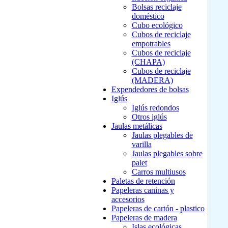
Bolsas reciclaje
doméstico
Cubo ecológico
Cubos de reciclaje
empotrables
Cubos de reciclaje
(CHAPA)
Cubos de reciclaje
(MADERA)
Expendedores de bolsas
Iglús
Iglús redondos
Otros iglús
Jaulas metálicas
Jaulas plegables de
varilla
Jaulas plegables sobre
palet
Carros multiusos
Paletas de retención
Papeleras caninas y
accesorios
Papeleras de cartón - plastico
Papeleras de madera
Islas ecológicas