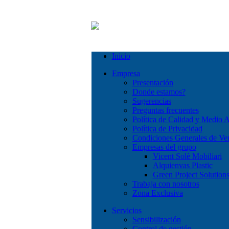
Inicio
Empresa
Presentación
Donde estamos?
Sugerencias
Preguntas frecuentes
Política de Calidad y Medio 
Política de Privacidad
Condiciones Generales de Ve
Empresas del grupo
Vicent Solè Mobiliari
Alquienvas Plastic
Green Project Solution
Trabaja con nosotros
Zona Exclusiva
Servicios
Sensibilización
Control de gestión