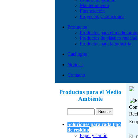
Mantenimiento
Financiación
Proyectos y soluciones
Productos
Productos para el medio ambi
Productos de plástico reciclad
Productos para la industria
Catálogos
Noticias
Contacto
Productos para el Medio
Ambiente
Cont
Reci
Ecop
Soluciones para cada tipo
de residuo
Papel y cartón
El r