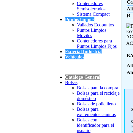
Ca
Contenedores
Semisoterrados
Al
Sistema Compact
Ø
:
Puntos limpios
Vallados Ecopuntos
Puntos Limpios
Moviles
Contenedores para
AC
Puntos Limpios Fijos
Especial Indústria
BA
Vehículos
Al
An
Catálogo General
Bolsas
Bolsas para la compra
Bolsas para el reciclaje
doméstico
Bolsas de polietileno
Bolsas para
excrementos caninos
Bolsas con
identificador para el
R
usuario