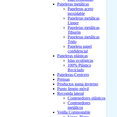
Papeleras metálicas
Papeleras acero
inoxidable
Papeleras metálicas
Lipper
Papeleras metálicas
Tiburón
Papeleras metálicas
Trido
Papelera papel
confidencial
Papeleras plásticas
Islas ecológicas
100% Plástico
Reciclado
Papeleras-Cenicero
Prensas
Productos gama invierno
Punto limpio móvil
Recogida lateral
Contenedores plásticos
Contenedores
metálicos
Vajilla Compostable
Vasos, Platos,