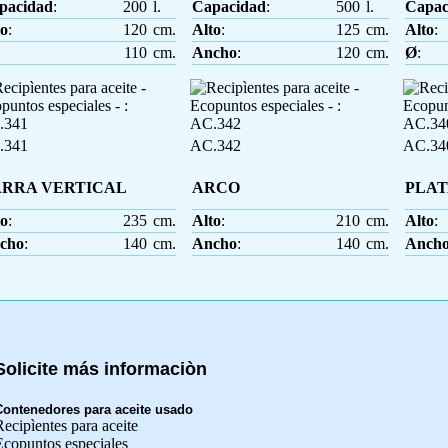
pacidad
:
200
l.
Capacidad
:
500
l.
Capac
to
:
120
cm.
Alto
:
125
cm.
Alto
:
110
cm.
Ancho
:
120
cm.
Ø
:
.341
AC.342
AC.34
RRA VERTICAL
ARCO
PLA
to
:
235
cm.
Alto
:
210
cm.
Alto
:
cho
:
140
cm.
Ancho
:
140
cm.
Anch
Solicite más informaciòn
Contenedores para aceite usado
ecipìentes para aceite
Ecopuntos especiales