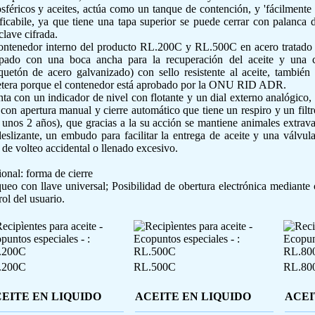
sféricos y aceites, actúa como un tanque de contención, y 'fácilmente
ficabile, ya que tiene una tapa superior se puede cerrar con palanca 
clave cifrada.
ontenedor interno del producto RL.200C y RL.500C en acero tratado c
pado con una boca ancha para la recuperación del aceite y una c
uetón de acero galvanizado) con sello resistente al aceite, también 
etera porque el contenedor está aprobado por la ONU RID ADR.
ta con un indicador de nivel con flotante y un dial externo analógic
 con apertura manual y cierre automático que tiene un respiro y un filt
 unos 2 años), que gracias a la su acción se mantiene animales extrav
deslizante, un embudo para facilitar la entrega de aceite y una válvula
 de volteo accidental o llenado excesivo.
onal: forma de cierre
ueo con llave universal; Posibilidad de obertura electrónica mediante 
rol del usuario.
.200C
RL.500C
RL.80
EITE EN LIQUIDO
ACEITE EN LIQUIDO
ACEI