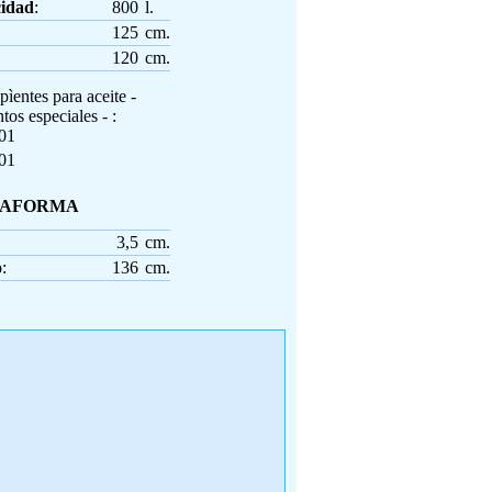
idad
:
800
l.
125
cm.
120
cm.
01
TAFORMA
3,5
cm.
o
:
136
cm.