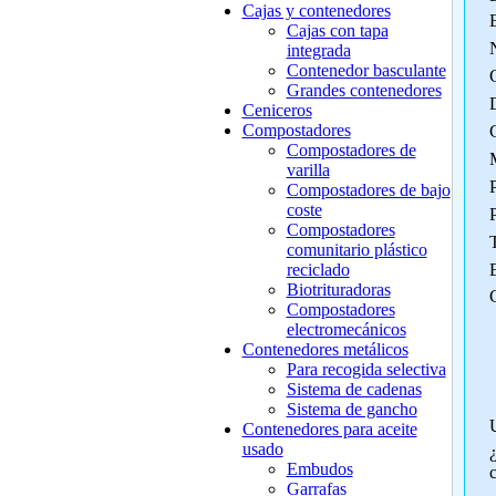
Cajas y contenedores
Cajas con tapa
integrada
Contenedor basculante
Grandes contenedores
Ceniceros
Compostadores
Compostadores de
varilla
Compostadores de bajo
coste
P
Compostadores
comunitario plástico
reciclado
Biotrituradoras
Compostadores
electromecánicos
Contenedores metálicos
Para recogida selectiva
Sistema de cadenas
Sistema de gancho
Contenedores para aceite
usado
Embudos
Garrafas