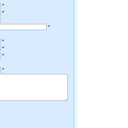
*
*
*
*
*
*
*