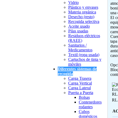
Vidrio
atmo
Plástico y envases
boni
Materia orgánica
una 
Desecho (resto)
El c
Recogida selectiva
equi
Aceite usado
mosq
Pilas usadas
carr
Residuos eléctricos
Cuen
(RAEE)
tapa
Sanitarios /
dura
Medicamentos
anti
Textil (ropa usada)
caso
Cartuchos de tinta y
móviles
Opci
Diferentes sistemas de
Bloq
recogida
cont
Carga Trasera
Carga Vertical
Carga Lateral
Puerta a Puerta
Bolsas
RL
Contenedores
rodantes
AC
Cubos
domésticos