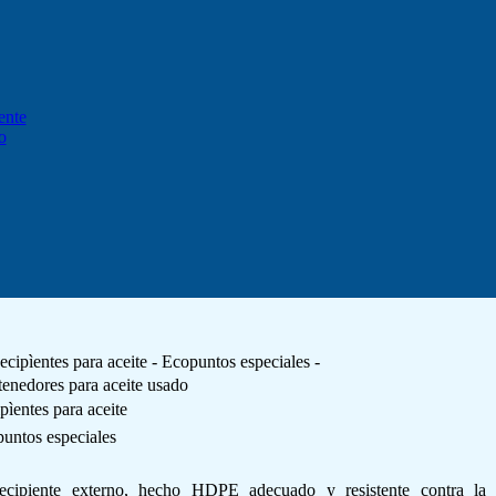
ente
o
enedores para aceite usado
pìentes para aceite
untos especiales
ecipiente externo, hecho HDPE adecuado y resistente contra la 