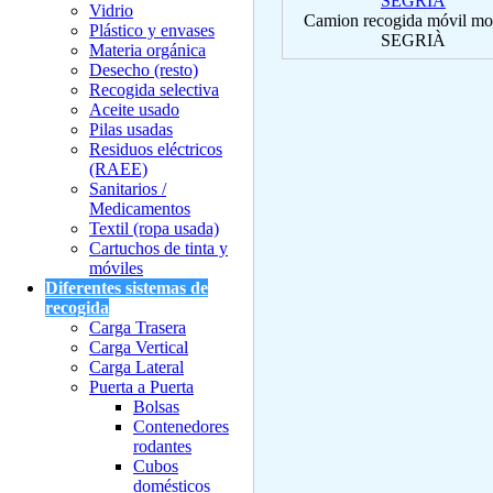
Vidrio
Camion recogida móvil mo
Plástico y envases
SEGRIÀ
Materia orgánica
Desecho (resto)
Recogida selectiva
Aceite usado
Pilas usadas
Residuos eléctricos
(RAEE)
Sanitarios /
Medicamentos
Textil (ropa usada)
Cartuchos de tinta y
móviles
Diferentes sistemas de
recogida
Carga Trasera
Carga Vertical
Carga Lateral
Puerta a Puerta
Bolsas
Contenedores
rodantes
Cubos
domésticos