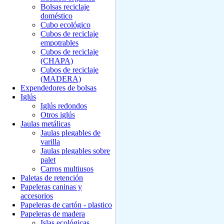
Bolsas reciclaje
doméstico
Cubo ecológico
Cubos de reciclaje
empotrables
Cubos de reciclaje
(CHAPA)
Cubos de reciclaje
(MADERA)
Expendedores de bolsas
Iglús
Iglús redondos
Otros iglús
Jaulas metálicas
Jaulas plegables de
varilla
Jaulas plegables sobre
palet
Carros multiusos
Paletas de retención
Papeleras caninas y
accesorios
Papeleras de cartón - plastico
Papeleras de madera
Islas ecológicas