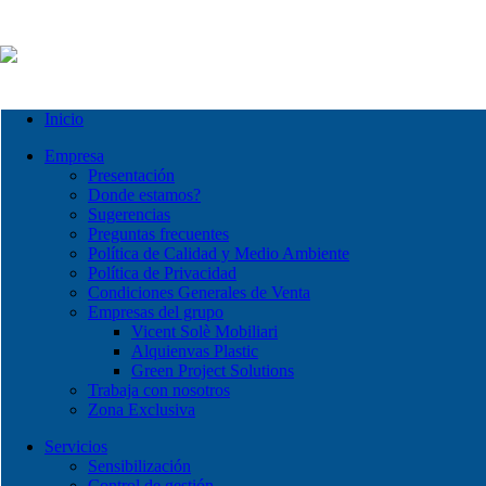
Inicio
Empresa
Presentación
Donde estamos?
Sugerencias
Preguntas frecuentes
Política de Calidad y Medio Ambiente
Política de Privacidad
Condiciones Generales de Venta
Empresas del grupo
Vicent Solè Mobiliari
Alquienvas Plastic
Green Project Solutions
Trabaja con nosotros
Zona Exclusiva
Servicios
Sensibilización
Control de gestión