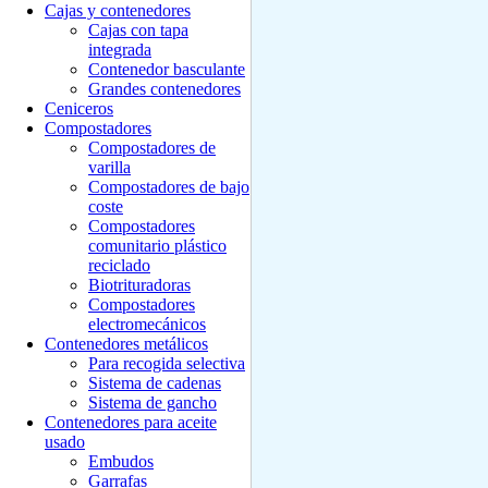
Cajas y contenedores
Cajas con tapa
integrada
Contenedor basculante
Grandes contenedores
Ceniceros
Compostadores
Compostadores de
varilla
Compostadores de bajo
coste
Compostadores
comunitario plástico
reciclado
Biotrituradoras
Compostadores
electromecánicos
Contenedores metálicos
Para recogida selectiva
Sistema de cadenas
Sistema de gancho
Contenedores para aceite
usado
Embudos
Garrafas