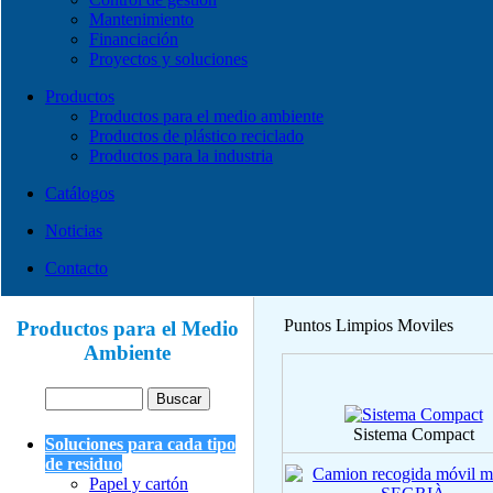
Mantenimiento
Financiación
Proyectos y soluciones
Productos
Productos para el medio ambiente
Productos de plástico reciclado
Productos para la industria
Catálogos
Noticias
Contacto
Puntos Limpios Moviles
Productos para el Medio
Ambiente
Sistema Compact
Soluciones para cada tipo
de residuo
Papel y cartón