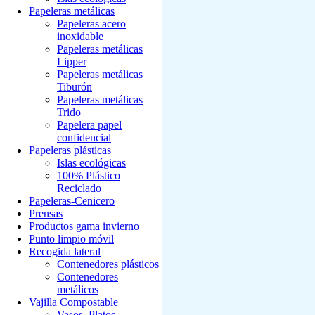
Papeleras metálicas
Papeleras acero
inoxidable
Papeleras metálicas
Lipper
Papeleras metálicas
Tiburón
Papeleras metálicas
Trido
Papelera papel
confidencial
Papeleras plásticas
Islas ecológicas
100% Plástico
Reciclado
Papeleras-Cenicero
Prensas
Productos gama invierno
Punto limpio móvil
Recogida lateral
Contenedores plásticos
Contenedores
metálicos
Vajilla Compostable
Vasos, Platos,