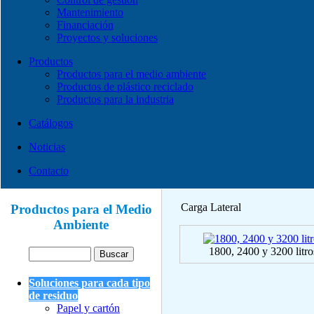
Mantenimiento
Financiación
Proyectos y soluciones
Productos
Productos para el medio ambiente
Productos de plástico reciclado
Productos para la industria
Catálogos
Noticias
Contacto
Carga Lateral
Productos para el Medio
Ambiente
1800, 2400 y 3200 litro
Soluciones para cada tipo
de residuo
Papel y cartón