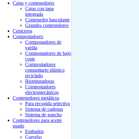
Cajas y contenedores
Cajas con tapa
integrada
Contenedor basculante
Grandes contenedores
Ceniceros
Compostadores
Compostadores de
varilla
Compostadores de bajo
coste
Compostadores
comunitario plástico
reciclado
Biotrituradoras
Compostadores
electromecánicos
Contenedores metálicos
Para recogida selectiva
Sistema de cadenas
Sistema de gancho
Contenedores para aceite
usado
Embudos
Garrafas