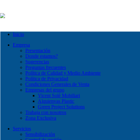
Inicio
Empresa
Presentación
Donde estamos?
Sugerencias
Preguntas frecuentes
Política de Calidad y Medio Ambiente
Política de Privacidad
Condiciones Generales de Venta
Empresas del grupo
Vicent Solè Mobiliari
Alquienvas Plastic
Green Project Solutions
Trabaja con nosotros
Zona Exclusiva
Servicios
Sensibilización
Control de gestión