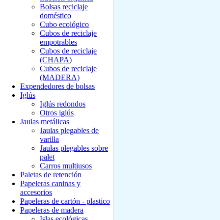
Bolsas reciclaje
doméstico
Cubo ecológico
Cubos de reciclaje
empotrables
Cubos de reciclaje
(CHAPA)
Cubos de reciclaje
(MADERA)
Expendedores de bolsas
Iglús
Iglús redondos
Otros iglús
Jaulas metálicas
Jaulas plegables de
varilla
Jaulas plegables sobre
palet
Carros multiusos
Paletas de retención
Papeleras caninas y
accesorios
Papeleras de cartón - plastico
Papeleras de madera
Islas ecológicas