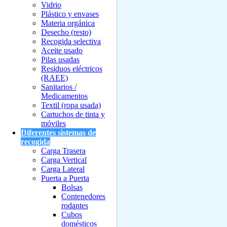
Vidrio
Plástico y envases
Materia orgánica
Desecho (resto)
Recogida selectiva
Aceite usado
Pilas usadas
Residuos eléctricos
(RAEE)
Sanitarios /
Medicamentos
Textil (ropa usada)
Cartuchos de tinta y
móviles
Diferentes sistemas de
recogida
Carga Trasera
Carga Vertical
Carga Lateral
Puerta a Puerta
Bolsas
Contenedores
rodantes
Cubos
domésticos