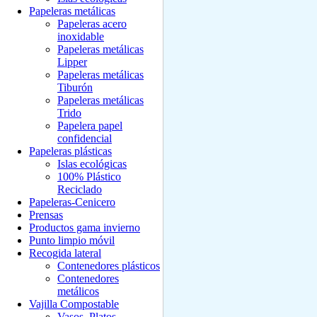
Papeleras metálicas
Papeleras acero
inoxidable
Papeleras metálicas
Lipper
Papeleras metálicas
Tiburón
Papeleras metálicas
Trido
Papelera papel
confidencial
Papeleras plásticas
Islas ecológicas
100% Plástico
Reciclado
Papeleras-Cenicero
Prensas
Productos gama invierno
Punto limpio móvil
Recogida lateral
Contenedores plásticos
Contenedores
metálicos
Vajilla Compostable
Vasos, Platos,