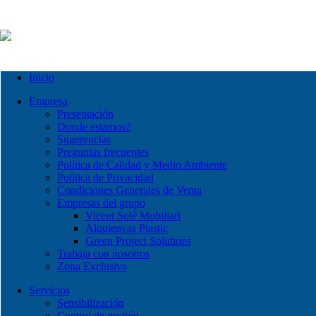
Inicio
Empresa
Presentación
Donde estamos?
Sugerencias
Preguntas frecuentes
Política de Calidad y Medio Ambiente
Política de Privacidad
Condiciones Generales de Venta
Empresas del grupo
Vicent Solè Mobiliari
Alquienvas Plastic
Green Project Solutions
Trabaja con nosotros
Zona Exclusiva
Servicios
Sensibilización
Control de gestión