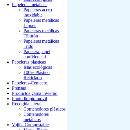
Papeleras metálicas
Papeleras acero
inoxidable
Papeleras metálicas
Lipper
Papeleras metálicas
Tiburón
Papeleras metálicas
Trido
Papelera papel
confidencial
Papeleras plásticas
Islas ecológicas
100% Plástico
Reciclado
Papeleras-Cenicero
Prensas
Productos gama invierno
Punto limpio móvil
Recogida lateral
Contenedores plásticos
Contenedores
metálicos
Vajilla Compostable
Vasos, Platos,