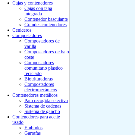
Cajas y contenedores
Cajas con tapa
integrada
Contenedor basculante
Grandes contenedores
Ceniceros
Compostadores
Compostadores de
varilla
Compostadores de bajo
coste
Compostadores
comunitario plástico
reciclado
Biotrituradoras
Compostadores
electromecánicos
Contenedores metálicos
Para recogida selectiva
Sistema de cadenas
Sistema de gancho
Contenedores para aceite
usado
Embudos
Garrafas