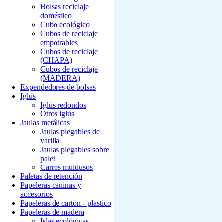
Bolsas reciclaje
doméstico
Cubo ecológico
Cubos de reciclaje
empotrables
Cubos de reciclaje
(CHAPA)
Cubos de reciclaje
(MADERA)
Expendedores de bolsas
Iglús
Iglús redondos
Otros iglús
Jaulas metálicas
Jaulas plegables de
varilla
Jaulas plegables sobre
palet
Carros multiusos
Paletas de retención
Papeleras caninas y
accesorios
Papeleras de cartón - plastico
Papeleras de madera
Islas ecológicas