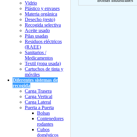
Bolsas industriales
Vidrio
Plástico y envases
Materia orgánica
Desecho (resto)
Recogida selectiva
Aceite usado
Pilas usadas
Residuos eléctricos
(RAEE)
Sanitarios /
Medicamentos
Textil (ropa usada)
Cartuchos de tinta y
móviles
Diferentes sistemas de
recogida
Carga Trasera
Carga Vertical
Carga Lateral
Puerta a Puerta
Bolsas
Contenedores
rodantes
Cubos
domésticos