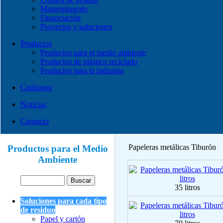
Mantenimiento
Financiación
Proyectos y soluciones
Productos
Productos para el medio ambiente
Productos de plástico reciclado
Productos para la industria
Catálogos
Noticias
Contacto
Papeleras metálicas Tiburón
Productos para el Medio
Ambiente
35 litros
Soluciones para cada tipo
de residuo
Papel y cartón