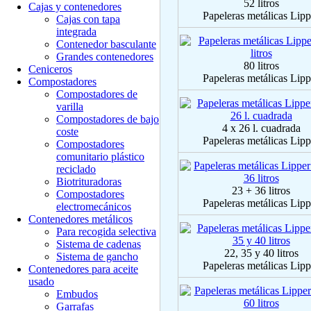
52 litros
Cajas y contenedores
Papeleras metálicas Lipp
Cajas con tapa
integrada
Contenedor basculante
Grandes contenedores
80 litros
Ceniceros
Papeleras metálicas Lipp
Compostadores
Compostadores de
varilla
Compostadores de bajo
4 x 26 l. cuadrada
coste
Papeleras metálicas Lipp
Compostadores
comunitario plástico
reciclado
Biotrituradoras
23 + 36 litros
Compostadores
Papeleras metálicas Lipp
electromecánicos
Contenedores metálicos
Para recogida selectiva
Sistema de cadenas
22, 35 y 40 litros
Sistema de gancho
Papeleras metálicas Lipp
Contenedores para aceite
usado
Embudos
Garrafas