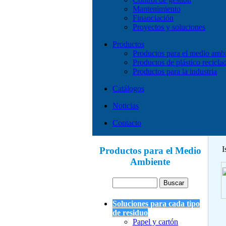
Mantenimiento
Financiación
Proyectos y soluciones
Productos
Productos para el medio amb
Productos de plástico recicla
Productos para la industria
Catálogos
Noticias
Contacto
I
Productos para el Medio
Ambiente
Soluciones para cada tipo
de residuo
Papel y cartón