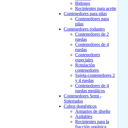
Bidones
Recipìentes para aceite
Contenedores para pilas
Contenedores para
pilas
Contenedores rodantes
Contenedores de 2
ruedas
Contenedores de 4
ruedas
Contenedores
especiales
Rotulación
contenedores
Sujeta-contenedores 2
y 4 ruedas
Contenedores de 4
ruedas metálicos
Contenedores Semi -
Soterrados
Cubos domésticos
Armarios de diseño
Apilables
Recipientes para la
fracción orgánica