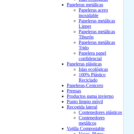
Papeleras metálicas
Papeleras acero
inoxidable
Papeleras metálicas
Lipper
Papeleras metálicas
Tiburón
Papeleras metálicas
Trido
Papelera papel
confidencial
Papeleras plásticas
Islas ecológicas
100% Plástico
Reciclado
Papeleras-Cenicero
Prensas
Productos gama invierno
Punto limpio móvil
Recogida lateral
Contenedores plásticos
Contenedores
metálicos
Vajilla Compostable
Vasos, Platos,