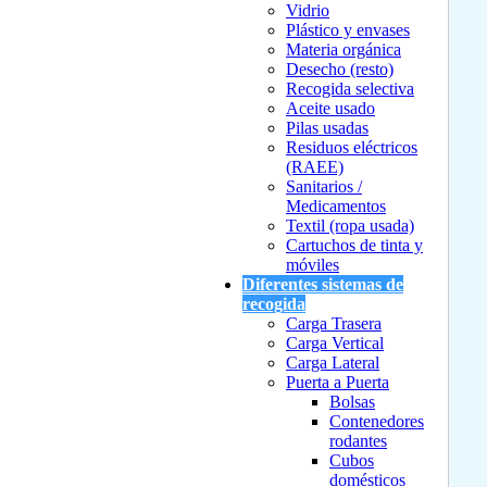
Vidrio
Plástico y envases
Materia orgánica
Desecho (resto)
Recogida selectiva
Aceite usado
Pilas usadas
Residuos eléctricos
(RAEE)
Sanitarios /
Medicamentos
Textil (ropa usada)
Cartuchos de tinta y
móviles
Diferentes sistemas de
recogida
Carga Trasera
Carga Vertical
Carga Lateral
Puerta a Puerta
Bolsas
Contenedores
rodantes
Cubos
domésticos