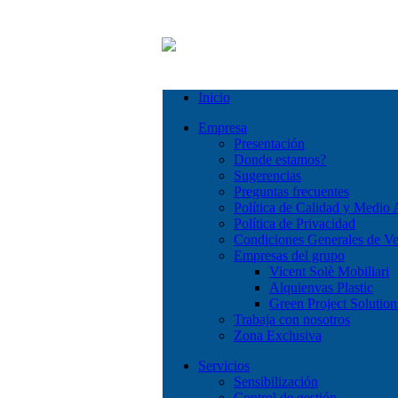
Inicio
Empresa
Presentación
Donde estamos?
Sugerencias
Preguntas frecuentes
Política de Calidad y Medio
Política de Privacidad
Condiciones Generales de Ve
Empresas del grupo
Vicent Solè Mobiliari
Alquienvas Plastic
Green Project Solution
Trabaja con nosotros
Zona Exclusiva
Servicios
Sensibilización
Control de gestión