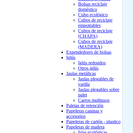
Bolsas reciclaje
doméstico
Cubo ecológico
Cubos de reciclaje
empotrables
Cubos de reciclaje
(CHAPA)
Cubos de reciclaje
(MADERA)
Expendedores de bolsas
Iglús
Iglús redondos
Otros iglús
Jaulas metálicas
Jaulas plegables de
varilla
Jaulas plegables sobre
palet
Carros multiusos
Paletas de retención
Papeleras caninas y
accesorios
Papeleras de cartón - plastico
Papeleras de madera
Islas ecológicas