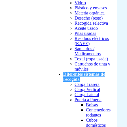
Vidrio
Plástico y envases
Materia orgánica
Desecho (resto)
Recogida selectiva
Aceite usado
Pilas usadas
Residuos eléctricos
(RAEE)
Sanitarios /
Medicamentos
Textil (ropa usada)
Cartuchos de tinta y
móviles
Diferentes sistemas de
recogida
Carga Trasera
Carga Vertical
Carga Lateral
Puerta a Puerta
Bolsas
Contenedores
rodantes
Cubos
domésticos