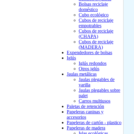
Bolsas reciclaje
doméstico
Cubo ecológico
Cubos de reciclaje
empotrables
Cubos de reciclaje
(CHAPA)
Cubos de reciclaje
(MADERA)
Expendedores de bolsas
Iglús
Iglús redondos
Otros iglús
Jaulas metálicas
Jaulas plegables de
varilla
Jaulas plegables sobre
palet
Carros multiusos
Paletas de retención
Papeleras caninas y
accesorios
Papeleras de cartón - plastico
Papeleras de madera
Islas ecológicas