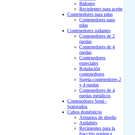
Bidones
Recipìentes para aceite
Contenedores para pilas
Contenedores para
pilas
Contenedores rodantes
Contenedores de 2
ruedas
Contenedores de 4
ruedas
Contenedores
especiales
Rotulación
contenedores
Sujeta-contenedores 2
y 4 ruedas
Contenedores de 4
ruedas metálicos
Contenedores Semi -
Soterrados
Cubos domésticos
Armarios de diseño
Apilables
Recipientes para la
fracción orgánica