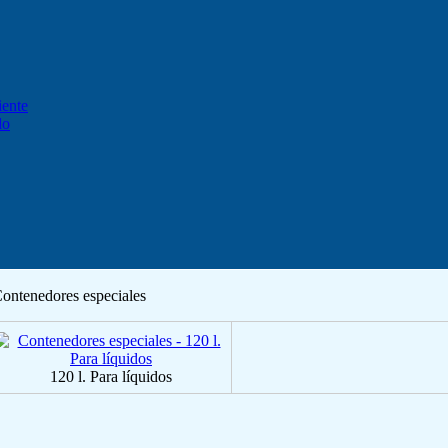
iente
do
ontenedores especiales
120 l. Para líquidos