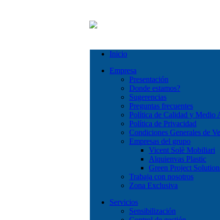
Inicio
Empresa
Presentación
Donde estamos?
Sugerencias
Preguntas frecuentes
Política de Calidad y Medio
Política de Privacidad
Condiciones Generales de Ve
Empresas del grupo
Vicent Solè Mobiliari
Alquienvas Plastic
Green Project Solution
Trabaja con nosotros
Zona Exclusiva
Servicios
Sensibilización
Control de gestión