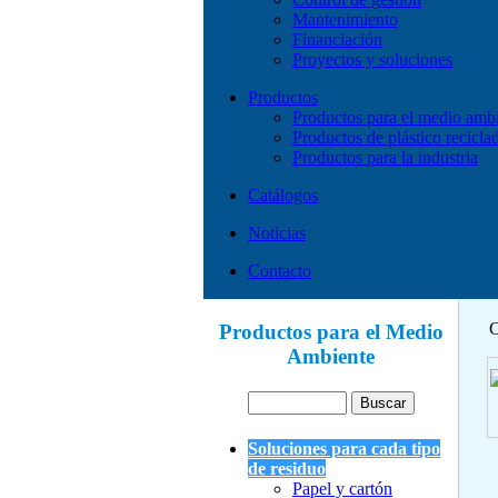
Mantenimiento
Financiación
Proyectos y soluciones
Productos
Productos para el medio amb
Productos de plástico recicla
Productos para la industria
Catálogos
Noticias
Contacto
C
Productos para el Medio
Ambiente
Soluciones para cada tipo
de residuo
Papel y cartón