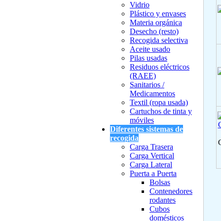
Vidrio
Plástico y envases
Materia orgánica
Desecho (resto)
Recogida selectiva
Aceite usado
Pilas usadas
Residuos eléctricos
(RAEE)
Sanitarios /
Medicamentos
Textil (ropa usada)
Cartuchos de tinta y
móviles
Diferentes sistemas de
recogida
Carga Trasera
Carga Vertical
Carga Lateral
Puerta a Puerta
Bolsas
Contenedores
rodantes
Cubos
domésticos