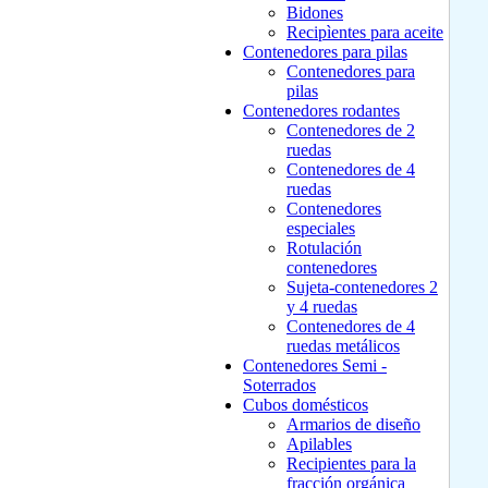
Bidones
Recipìentes para aceite
Contenedores para pilas
Contenedores para
pilas
Contenedores rodantes
Contenedores de 2
ruedas
Contenedores de 4
ruedas
Contenedores
especiales
Rotulación
contenedores
Sujeta-contenedores 2
y 4 ruedas
Contenedores de 4
ruedas metálicos
Contenedores Semi -
Soterrados
Cubos domésticos
Armarios de diseño
Apilables
Recipientes para la
fracción orgánica