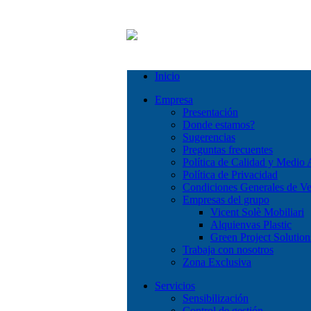
Inicio
Empresa
Presentación
Donde estamos?
Sugerencias
Preguntas frecuentes
Política de Calidad y Medio
Política de Privacidad
Condiciones Generales de Ve
Empresas del grupo
Vicent Solè Mobiliari
Alquienvas Plastic
Green Project Solution
Trabaja con nosotros
Zona Exclusiva
Servicios
Sensibilización
Control de gestión