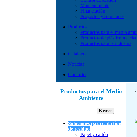
Mantenimiento
Financiación
Proyectos y soluciones
Productos
Productos para el medio amb
Productos de plástico recicla
Productos para la industria
Catálogos
Noticias
Contacto
C
Productos para el Medio
Ambiente
Soluciones para cada tipo
de residuo
Papel y cartón