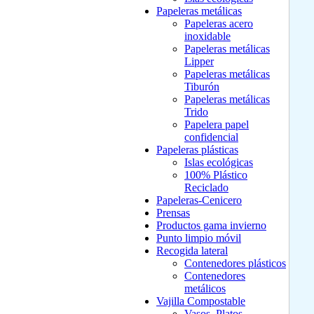
Papeleras metálicas
Papeleras acero
inoxidable
Papeleras metálicas
Lipper
Papeleras metálicas
Tiburón
Papeleras metálicas
Trido
Papelera papel
confidencial
Papeleras plásticas
Islas ecológicas
100% Plástico
Reciclado
Papeleras-Cenicero
Prensas
Productos gama invierno
Punto limpio móvil
Recogida lateral
Contenedores plásticos
Contenedores
metálicos
Vajilla Compostable
Vasos, Platos,