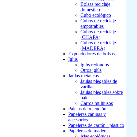
Bolsas reciclaje
doméstico
Cubo ecológico
Cubos de reciclaje
empotrables
Cubos de reciclaje
(CHAPA)
Cubos de reciclaje
(MADERA)
Expendedores de bolsas
Iglús
Iglús redondos
Otros iglús
Jaulas metálicas
Jaulas plegables de
varilla
Jaulas plegables sobre
palet
Carros multiusos
Paletas de retención
Papeleras caninas y
accesorios
Papeleras de cartón - plastico
Papeleras de madera
Islas ecológicas